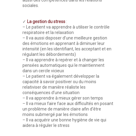
aussi des compétences dans les relations
sociales.
✓
La gestion du stress
:
– Le patient va apprendre à utiliser le contrôle
respiratoire et la relaxation
– Il va aussi disposer d’une meilleure gestion
des émotions en apprenant à diminuer leur
intensité (en les identifiant, les acceptant et en
régulant les débordements)
– Il va apprendre à repérer et à changer les
pensées automatiques qui le maintiennent
dans un cercle vicieux
– Le patient va également développer la
capacité à savoir positiver ou du moins
relativiser de manière réaliste les
conséquences d’une situation
– Il va apprendre à mieux gérer son temps
– Il va mieux faire face aux difficultés en posant
un problème de manière claire afin d’être
moins submergé par les émotions
– Il va acquérir une bonne hygiène de vie qui
aidera à réguler le stress